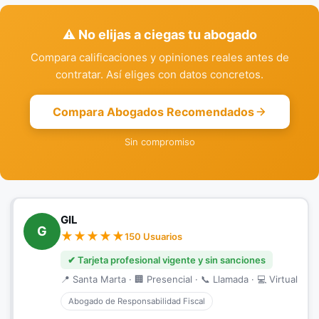
⚠️ No elijas a ciegas tu abogado
Compara calificaciones y opiniones reales antes de
contratar. Así eliges con datos concretos.
Compara Abogados Recomendados
Sin compromiso
GIL
G
150 Usuarios
✔ Tarjeta profesional vigente y sin sanciones
📍 Santa Marta · 🏢 Presencial · 📞 Llamada · 💻 Virtual
Abogado de Responsabilidad Fiscal