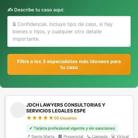
✍️ Describe tu caso aquí:
Filtra a los 3 especialistas más idoneos para
tu caso
JDCH LAWYERS CONSULTORIAS Y
SERVICIOS LEGALES ESPE
56 Usuarios
✔ Tarjeta profesional vigente y sin sanciones
📍 Santa Marta · 🏢 Presencial · 📞 Llamada · 💻 Virtual