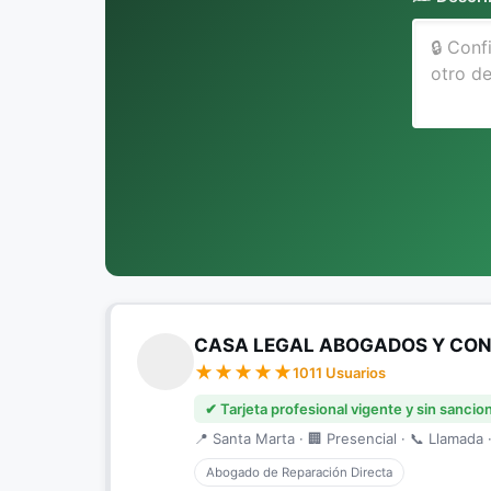
CASA LEGAL ABOGADOS Y CONS
1011 Usuarios
✔ Tarjeta profesional vigente y sin sancio
📍 Santa Marta · 🏢 Presencial · 📞 Llamada ·
Abogado de Reparación Directa