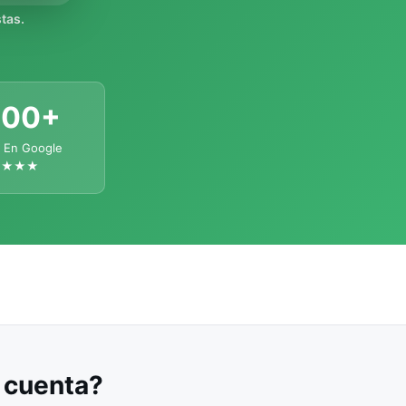
tas.
300+
 En Google
★★★★
u cuenta?