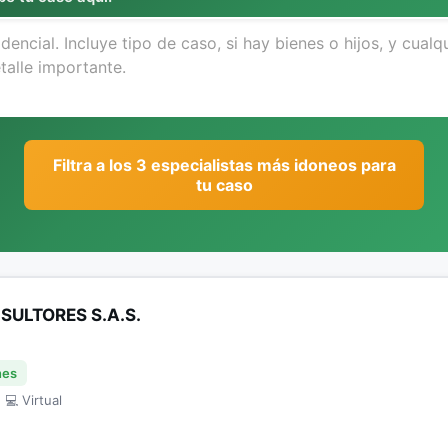
Filtra a los 3 especialistas más idoneos para
tu caso
ULTORES S.A.S.
nes
 💻 Virtual