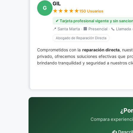
GIL
G
150 Usuarios
✔ Tarjeta profesional vigente y sin sancio
📍 Santa Marta · 🏢 Presencial · 📞 Llamada ·
Abogado de Reparación Directa
Comprometidos con la
reparación directa
, nues
privado, ofrecemos soluciones efectivas que pro
brindando tranquilidad y seguridad a nuestros cl
¿Por
Compara experiencia
✍️ Descri