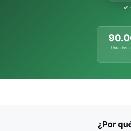
90.
Usuarios a
¿Por qué