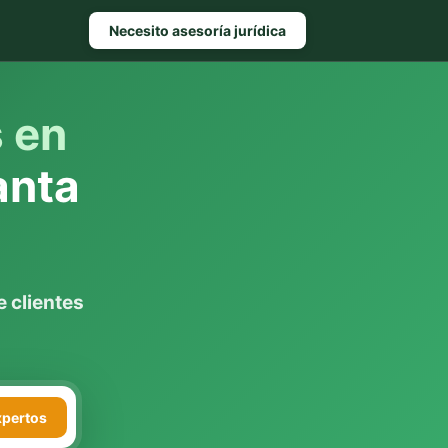
Necesito asesoría jurídica
s en
anta
 clientes
xpertos