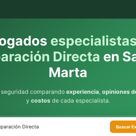
ogados
especialista
aración Directa
en S
Marta
n seguridad comparando
experiencia
,
opiniones de
y
costos
de cada especialista.
Buscar
E