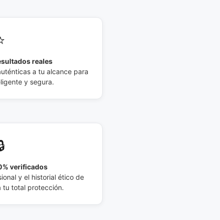
⭐
esultados reales
auténticas a tu alcance para
eligente y segura.
🔒
% verificados
ional y el historial ético de
tu total protección.