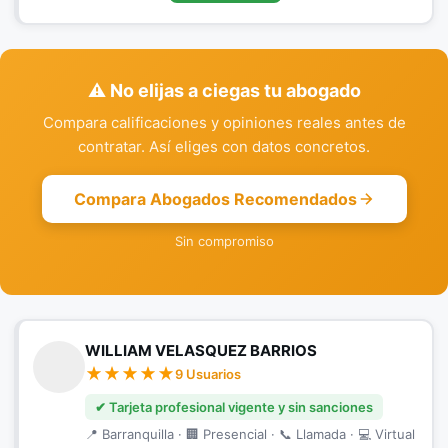
⚠️ No elijas a ciegas tu abogado
Compara calificaciones y opiniones reales antes de
contratar. Así eliges con datos concretos.
Compara Abogados Recomendados
Sin compromiso
WILLIAM VELASQUEZ BARRIOS
9 Usuarios
✔ Tarjeta profesional vigente y sin sanciones
📍 Barranquilla · 🏢 Presencial · 📞 Llamada · 💻 Virtual