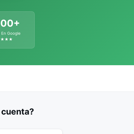
300+
 En Google
★★★★
u cuenta?