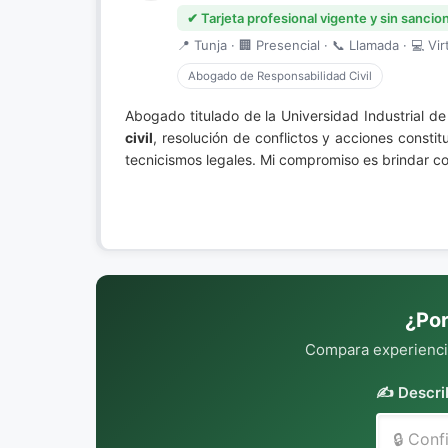
✔ Tarjeta profesional vigente y sin sancio
📍 Tunja · 🏢 Presencial · 📞 Llamada · 💻 Vir
Abogado de Responsabilidad Civil
Abogado titulado de la Universidad Industrial d
civil
, resolución de conflictos y acciones const
tecnicismos legales. Mi compromiso es brindar c
¿Por
Compara experiencia
✍️ Descri