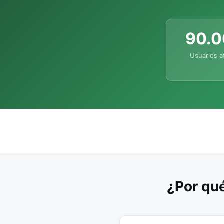
90.
Usuarios a
¿Por qué