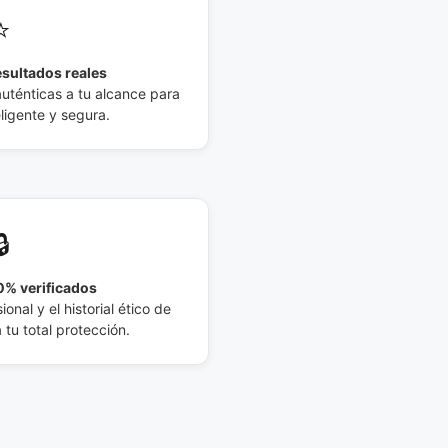
⭐
esultados reales
auténticas a tu alcance para
eligente y segura.
🔒
% verificados
ional y el historial ético de
tu total protección.