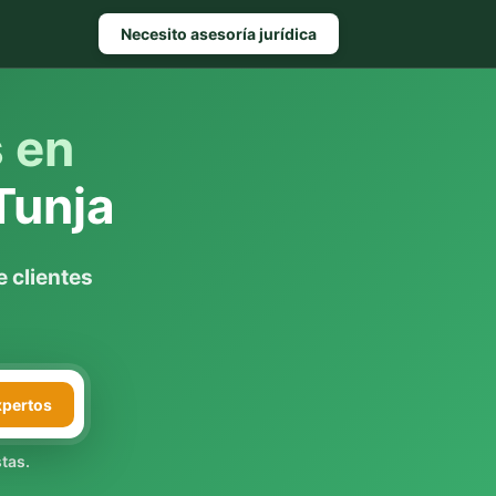
Necesito asesoría jurídica
s en
Tunja
 clientes
xpertos
tas.