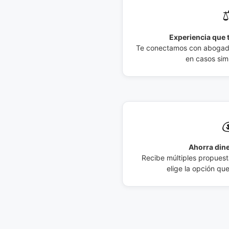
⚖
Experiencia que t
Te conectamos con abogados
en casos simi

Ahorra dine
Recibe múltiples propuesta
elige la opción qu