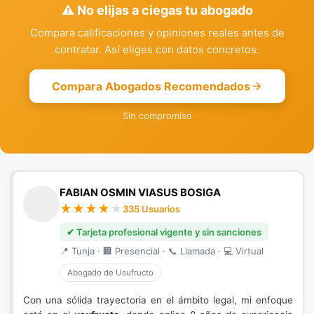
⚠️ No elijas a ciegas tu abogado
Compara calificaciones y opiniones reales antes de
contratar. Así eliges con datos concretos.
Compara Abogados Recomendados
Sin compromiso
FABIAN OSMIN VIASUS BOSIGA
335 Usuarios
✔ Tarjeta profesional vigente y sin sanciones
📍 Tunja · 🏢 Presencial · 📞 Llamada · 💻 Virtual
Abogado de Usufructo
Con una sólida trayectoria en el ámbito legal, mi enfoque