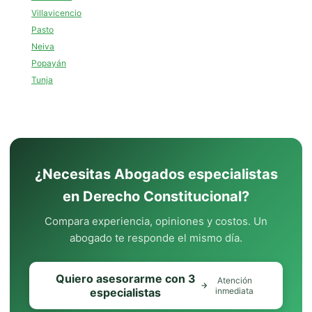
Villavicencio
Pasto
Neiva
Popayán
Tunja
¿Necesitas Abogados especialistas
en Derecho Constitucional?
Compara experiencia, opiniones y costos. Un
abogado te responde el mismo día.
Quiero asesorarme con 3
Atención
especialistas
inmediata