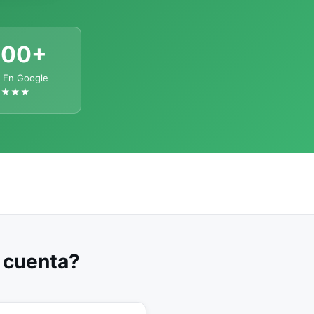
300+
 En Google
★★★★
u cuenta?