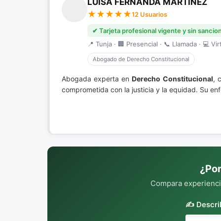
LUISA FERNANDA MARTINEZ
12 Usuarios
✔ Tarjeta profesional vigente y sin sancio
📍 Tunja · 🏢 Presencial · 📞 Llamada · 💻 Vir
Abogado de Derecho Constitucional
Abogada experta en
Derecho Constitucional
, 
comprometida con la justicia y la equidad. Su en
¿Por
Compara experiencia
✍️ Descri