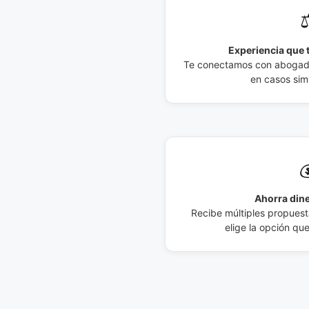
⚖
Experiencia que t
Te conectamos con abogados
en casos simi

Ahorra dine
Recibe múltiples propuesta
elige la opción qu