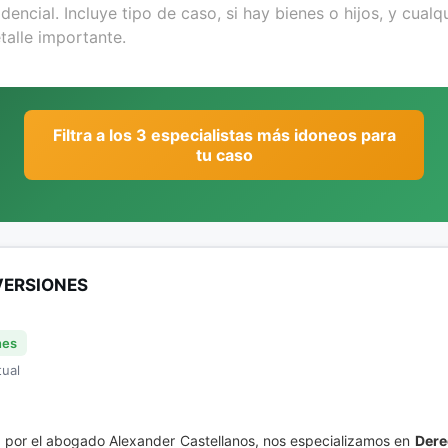
Filtra a los 3 especialistas más idoneos para
tu caso
VERSIONES
nes
tual
a por el abogado Alexander Castellanos, nos especializamos en
Dere