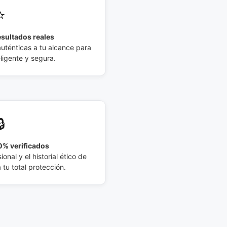
⭐
esultados reales
auténticas a tu alcance para
eligente y segura.
🔒
% verificados
ional y el historial ético de
tu total protección.