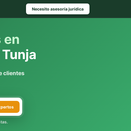
Necesito asesoría jurídica
s en
 Tunja
 clientes
xpertos
tas.