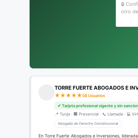
TORRE FUERTE ABOGADOS E IN
58 Usuarios
✔ Tarjeta profesional vigente y sin sancio
📍 Tunja · 🏢 Presencial · 📞 Llamada · 💻 Vir
Abogado de Derecho Constitucional
En Torre Fuerte Abogados e Inversiones, liderad