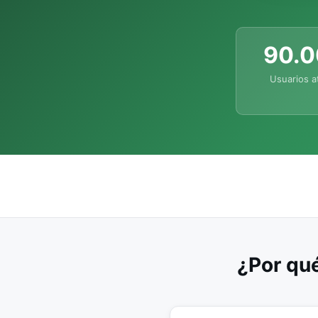
90.
Usuarios a
¿Por qué