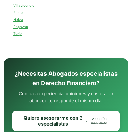
Villavicencio
Pasto
Neiva
Popayán
Tunja
¿Necesitas Abogados especialistas
en Derecho Financiero?
Compara experiencia, opiniones y costos. Un
abogado te responde el mismo día.
Quiero asesorarme con 3
Atención
especialistas
inmediata