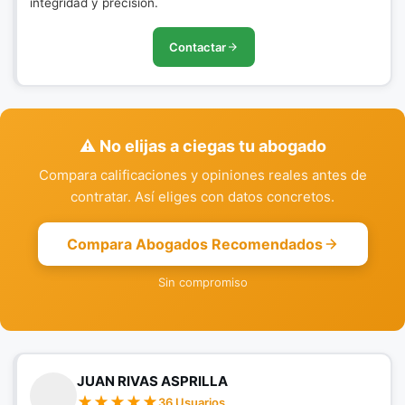
integridad y precisión.
Contactar
⚠️ No elijas a ciegas tu abogado
Compara calificaciones y opiniones reales antes de
contratar. Así eliges con datos concretos.
Compara Abogados Recomendados
Sin compromiso
JUAN RIVAS ASPRILLA
36 Usuarios