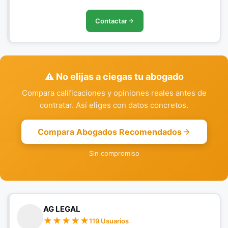
Contactar
⚠️ No elijas a ciegas tu abogado
Compara calificaciones y opiniones reales antes de
contratar. Así eliges con datos concretos.
Compara Abogados Recomendados
Sin compromiso
AG LEGAL
119 Usuarios