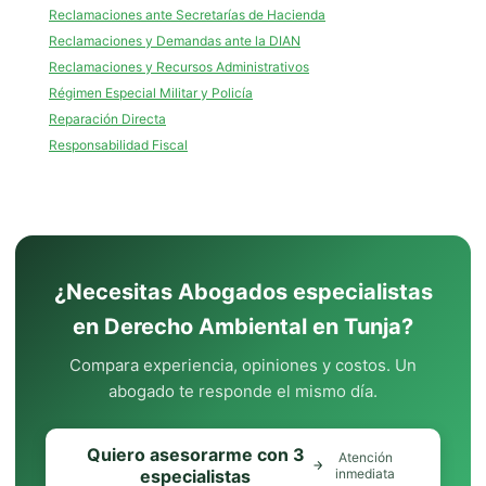
Reclamaciones ante Secretarías de Hacienda
Reclamaciones y Demandas ante la DIAN
Reclamaciones y Recursos Administrativos
Régimen Especial Militar y Policía
Reparación Directa
Responsabilidad Fiscal
¿Necesitas Abogados especialistas
en Derecho Ambiental en Tunja?
Compara experiencia, opiniones y costos. Un
abogado te responde el mismo día.
Quiero asesorarme con 3
Atención
especialistas
inmediata