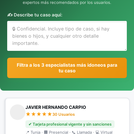
expertos más recomendados por los usuarios.
✍️ Describe tu caso aquí:
Filtra a los 3 especialistas más idoneos para
tu caso
JAVIER HERNANDO CARPIO
30 Usuarios
✔ Tarjeta profesional vigente y sin sanciones
📍 Tunja · 🏢 Presencial · 📞 Llamada · 💻 Virtual