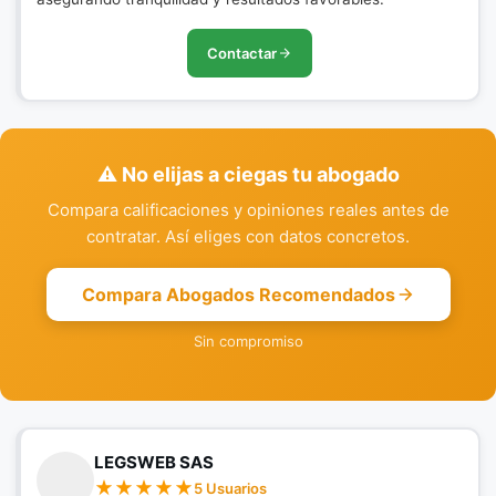
Contactar
⚠️ No elijas a ciegas tu abogado
Compara calificaciones y opiniones reales antes de
contratar. Así eliges con datos concretos.
Compara Abogados Recomendados
Sin compromiso
LEGSWEB SAS
5 Usuarios