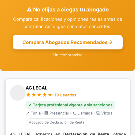
⚠️ No elijas a ciegas tu abogado
Compara calificaciones y opiniones reales antes de
contratar. Así eliges con datos concretos.
Compara Abogados Recomendados
Sin compromiso
AG LEGAL
119 Usuarios
✔ Tarjeta profesional vigente y sin sanciones
📍 Tunja · 🏢 Presencial · 📞 Llamada · 💻 Virtual
Abogado de Declaración de Renta
AG LEGAL, expertos en
Declaración de Renta
, ofrece