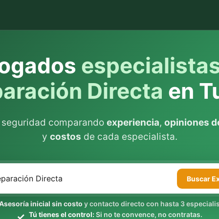
ogados
especialista
aración Directa
en T
n seguridad comparando
experiencia
,
opiniones de
y
costos
de cada especialista.
Buscar
E
Asesoría inicial sin costo
y contacto directo con hasta 3 especialis
Tú tienes el control:
Si no te convence, no contratas.