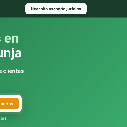
Necesito asesoría jurídica
s en
unja
 clientes
xpertos
tas.