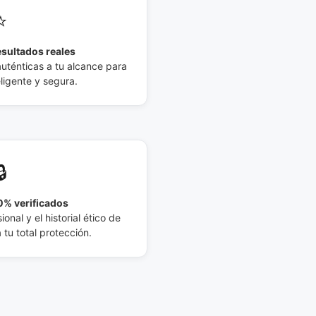
⭐
esultados reales
auténticas a tu alcance para
eligente y segura.
🔒
% verificados
ional y el historial ético de
tu total protección.