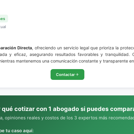
nes
tual
aración Directa
, ofreciendo un servicio legal que prioriza la prot
ada y eficaz, asegurando resultados favorables y tranquilidad. 
 mientras mantenemos una comunicación constante y transparente en
Contactar
 qué cotizar con 1 abogado si puedes compar
, opiniones reales y costos de los 3 expertos más recomendad
be tu caso aquí: