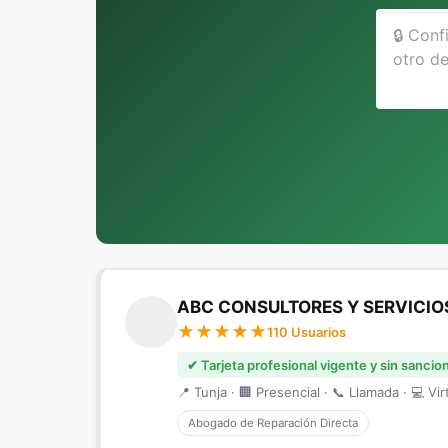
ABC CONSULTORES Y SERVICIO
110 Usuarios
✔ Tarjeta profesional vigente y sin sancio
📍 Tunja · 🏢 Presencial · 📞 Llamada · 💻 Vir
Abogado de Reparación Directa