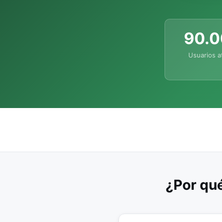
90.
Usuarios a
¿Por qué