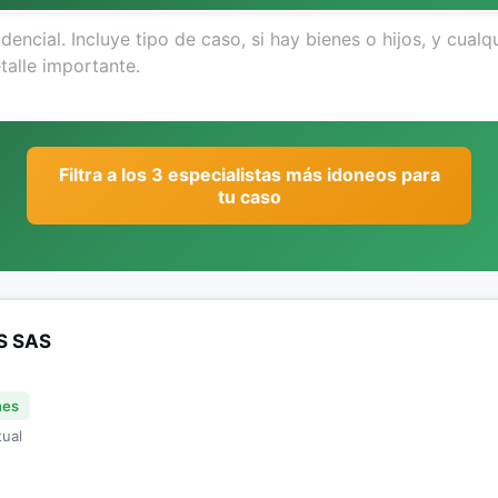
Filtra a los 3 especialistas más idoneos para
tu caso
S SAS
nes
tual