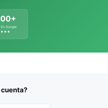
300+
 En Google
★★★★
u cuenta?