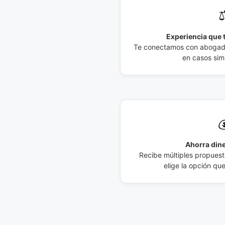
⚖
Experiencia que t
Te conectamos con abogados
en casos simi

Ahorra dine
Recibe múltiples propuesta
elige la opción qu