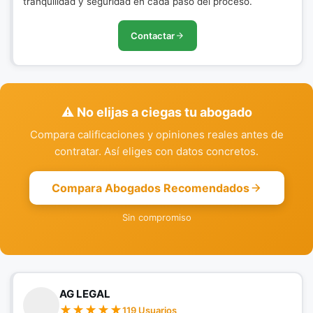
tranquilidad y seguridad en cada paso del proceso.
Contactar
⚠️ No elijas a ciegas tu abogado
Compara calificaciones y opiniones reales antes de
contratar. Así eliges con datos concretos.
Compara Abogados Recomendados
Sin compromiso
AG LEGAL
119 Usuarios