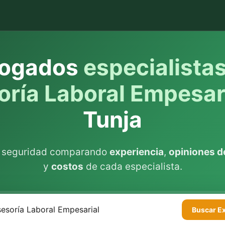
ogados
especialista
ría Laboral Empesar
Tunja
n seguridad comparando
experiencia
,
opiniones de
y
costos
de cada especialista.
Buscar
E