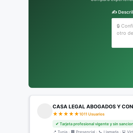
✍️ Descri
CASA LEGAL ABOGADOS Y CONS
1011 Usuarios
✔ Tarjeta profesional vigente y sin sancio
📍 Tunja · 🏢 Presencial · 📞 Llamada · 💻 Vir