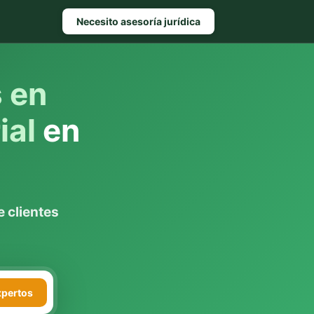
Necesito asesoría jurídica
s en
ial
en
 clientes
xpertos