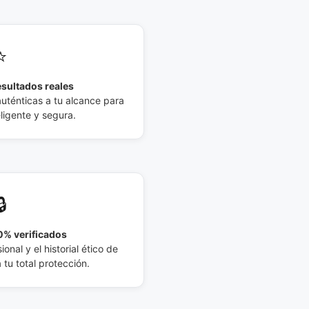
⭐
esultados reales
auténticas a tu alcance para
eligente y segura.
🔒
% verificados
ional y el historial ético de
tu total protección.