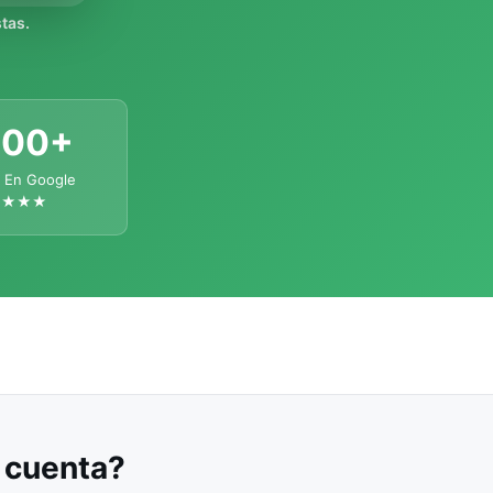
tas.
300+
 En Google
★★★★
u cuenta?