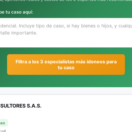
be tu caso aquí:
Filtra a los 3 especialistas más idoneos para
tu caso
ULTORES S.A.S.
nes
tual