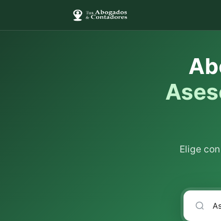
Ab
Aseso
Elige co