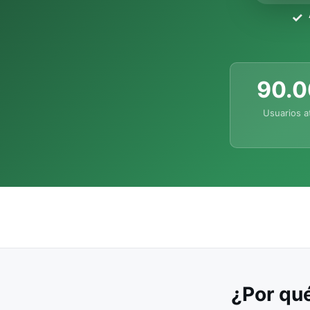
90.
Usuarios a
¿Por qué