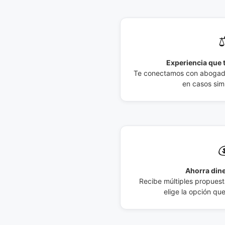
⚖
Experiencia que t
Te conectamos con abogados
en casos simi

Ahorra dine
Recibe múltiples propuesta
elige la opción qu