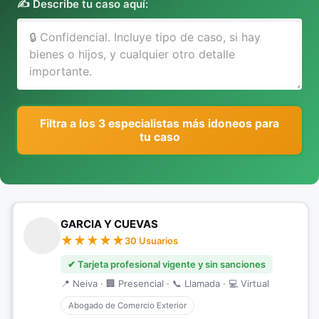
✍️ Describe tu caso aquí:
Filtra a los 3 especialistas más idoneos para
tu caso
GARCIA Y CUEVAS
30 Usuarios
✔ Tarjeta profesional vigente y sin sanciones
📍 Neiva · 🏢 Presencial · 📞 Llamada · 💻 Virtual
Abogado de Comercio Exterior