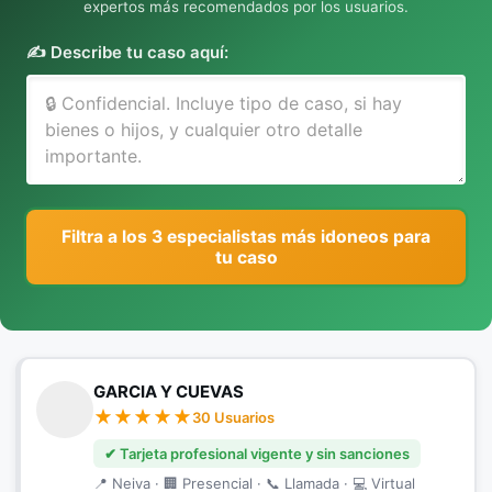
expertos más recomendados por los usuarios.
✍️ Describe tu caso aquí:
Filtra a los 3 especialistas más idoneos para
tu caso
GARCIA Y CUEVAS
30 Usuarios
✔ Tarjeta profesional vigente y sin sanciones
📍 Neiva · 🏢 Presencial · 📞 Llamada · 💻 Virtual