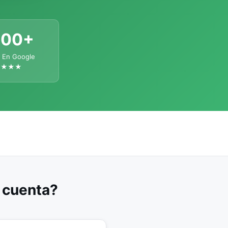
300+
 En Google
★★★★
u cuenta?