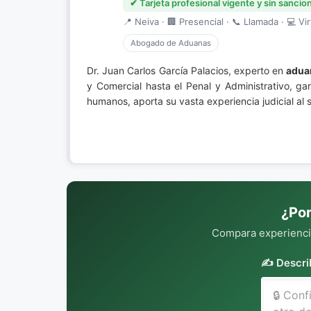
✔ Tarjeta profesional vigente y sin sancio
📍 Neiva · 🏢 Presencial · 📞 Llamada · 💻 Vir
Abogado de Aduanas
Dr. Juan Carlos García Palacios, experto en
adua
y Comercial hasta el Penal y Administrativo, g
humanos, aporta su vasta experiencia judicial al s
¿Por
Compara experiencia
✍️ Descri