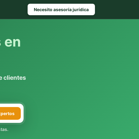
Necesito asesoría jurídica
s en
 clientes
xpertos
tas.