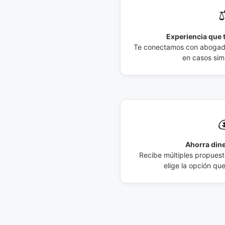
⚖
Experiencia que t
Te conectamos con abogados
en casos simi

Ahorra dine
Recibe múltiples propuesta
elige la opción qu