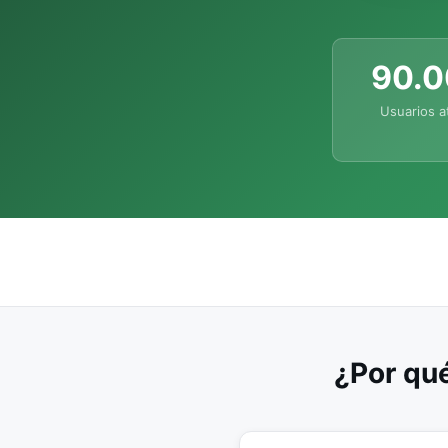
90.
Usuarios a
¿Por qué