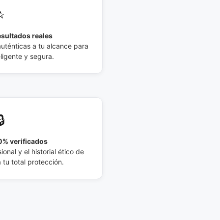
⭐
esultados reales
auténticas a tu alcance para
eligente y segura.
🔒
% verificados
ional y el historial ético de
tu total protección.