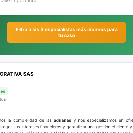
Filtra a los 3 especialistas más idoneos para
tu caso
ORATIVA SAS
nes
tual
emos la complejidad de las
aduanas
y nos especializamos en ofrec
eger sus intereses financieros y garantizar una gestión eficiente y