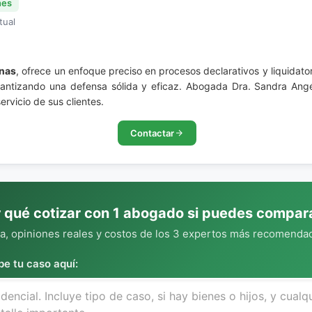
nes
tual
nas
, ofrece un enfoque preciso en procesos declarativos y liquidato
arantizando una defensa sólida y eficaz. Abogada Dra. Sandra Ang
ervicio de sus clientes.
Contactar
 qué cotizar con 1 abogado si puedes compar
, opiniones reales y costos de los 3 expertos más recomendad
be tu caso aquí: