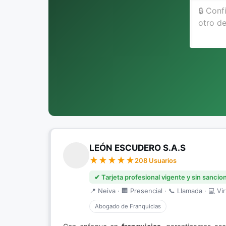
LEÓN ESCUDERO S.A.S
208 Usuarios
✔ Tarjeta profesional vigente y sin sancio
📍 Neiva · 🏢 Presencial · 📞 Llamada · 💻 Vir
Abogado de Franquicias