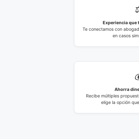
⚖
Experiencia que t
Te conectamos con abogados
en casos simi

Ahorra dine
Recibe múltiples propuesta
elige la opción qu