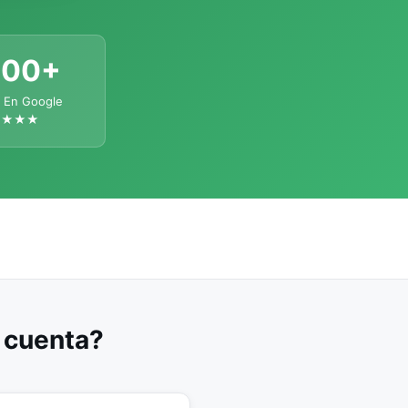
300+
 En Google
★★★★
u cuenta?