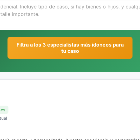
Filtra a los 3 especialistas más idoneos para
tu caso
nes
tual