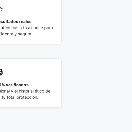
⭐
esultados reales
auténticas a tu alcance para
eligente y segura.
🔒
% verificados
ional y el historial ético de
tu total protección.