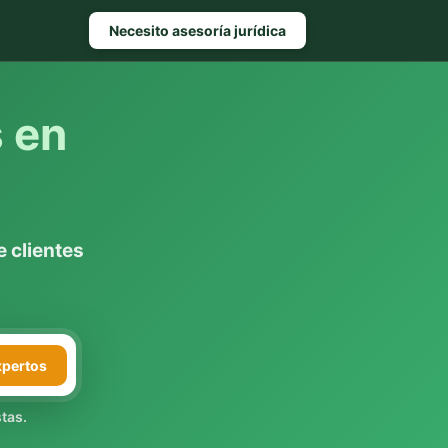
Necesito asesoría jurídica
s en
 clientes
xpertos
tas.