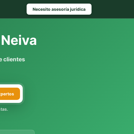
Necesito asesoría jurídica
 Neiva
 clientes
xpertos
tas.