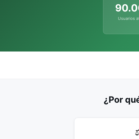
90.
Usuarios a
¿Por qué
⚖