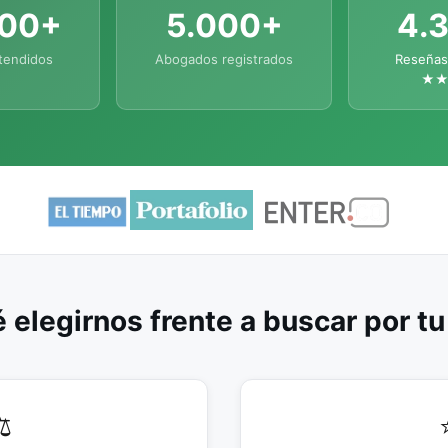
000+
5.000+
4.
tendidos
Abogados registrados
Reseñas
★
 elegirnos frente a buscar por t
️