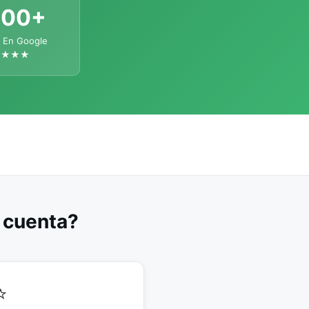
300+
 En Google
★★★★
u cuenta?
⭐