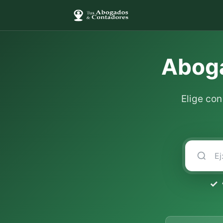
Aboga
Elige co