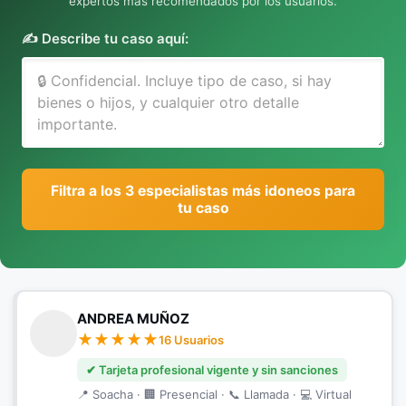
expertos más recomendados por los usuarios.
✍️ Describe tu caso aquí:
Filtra a los 3 especialistas más idoneos para
tu caso
ANDREA MUÑOZ
16 Usuarios
✔ Tarjeta profesional vigente y sin sanciones
📍 Soacha · 🏢 Presencial · 📞 Llamada · 💻 Virtual