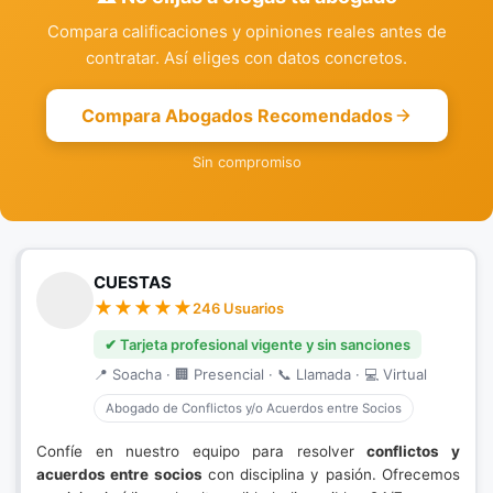
Compara calificaciones y opiniones reales antes de
contratar. Así eliges con datos concretos.
Compara Abogados Recomendados
Sin compromiso
CUESTAS
246 Usuarios
✔ Tarjeta profesional vigente y sin sanciones
📍 Soacha · 🏢 Presencial · 📞 Llamada · 💻 Virtual
Abogado de Conflictos y/o Acuerdos entre Socios
Confíe en nuestro equipo para resolver
conflictos y
acuerdos entre socios
con disciplina y pasión. Ofrecemos