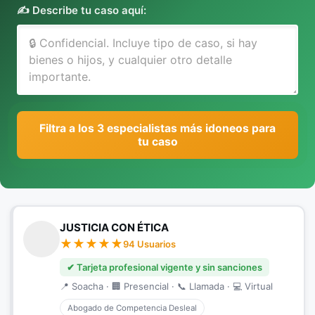
✍️ Describe tu caso aquí:
Filtra a los 3 especialistas más idoneos para
tu caso
JUSTICIA CON ÉTICA
94 Usuarios
✔ Tarjeta profesional vigente y sin sanciones
📍 Soacha · 🏢 Presencial · 📞 Llamada · 💻 Virtual
Abogado de Competencia Desleal