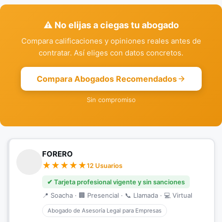
⚠️ No elijas a ciegas tu abogado
Compara calificaciones y opiniones reales antes de
contratar. Así eliges con datos concretos.
Compara Abogados Recomendados
Sin compromiso
FORERO
12 Usuarios
✔ Tarjeta profesional vigente y sin sanciones
📍 Soacha · 🏢 Presencial · 📞 Llamada · 💻 Virtual
Abogado de Asesoría Legal para Empresas