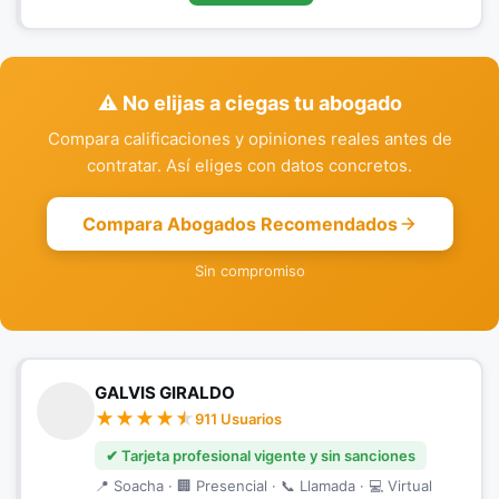
⚠️ No elijas a ciegas tu abogado
Compara calificaciones y opiniones reales antes de
contratar. Así eliges con datos concretos.
Compara Abogados Recomendados
Sin compromiso
GALVIS GIRALDO
911 Usuarios
✔ Tarjeta profesional vigente y sin sanciones
📍 Soacha · 🏢 Presencial · 📞 Llamada · 💻 Virtual