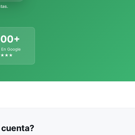
tas.
300+
 En Google
★★★★
u cuenta?