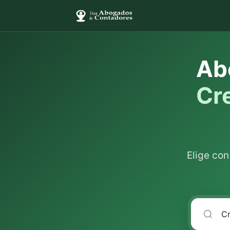
Ab
Cr
Elige co