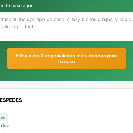
be tu caso aquí:
Filtra a los 3 especialistas más idoneos para
tu caso
ESPEDES
nes
irtual