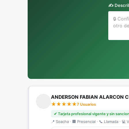
✍️ Descri
ANDERSON FABIAN ALARCON C
7 Usuarios
✔ Tarjeta profesional vigente y sin sancio
📍 Soacha · 🏢 Presencial · 📞 Llamada · 💻 V