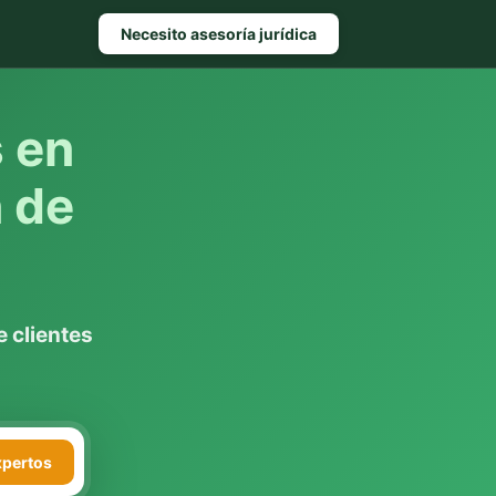
Necesito asesoría jurídica
s en
 de
 clientes
xpertos