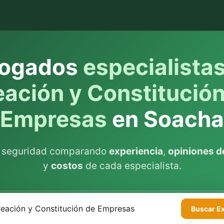
ogados
especialista
eación y Constitución
Empresas
en Soacha
n seguridad comparando
experiencia
,
opiniones de
y
costos
de cada especialista.
Buscar
E