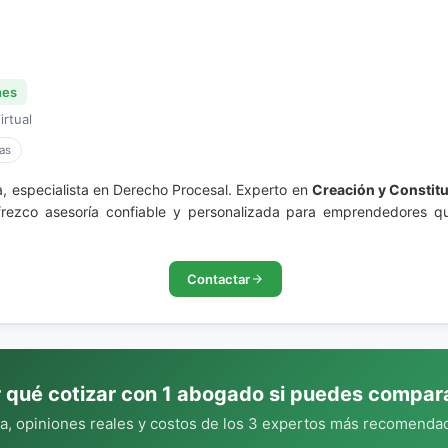
nes
irtual
as
, especialista en Derecho Procesal. Experto en
Creación y Constit
s. Ofrezco asesoría confiable y personalizada para emprendedores
Contactar
 qué cotizar con 1 abogado si puedes compar
, opiniones reales y costos de los 3 expertos más recomendad