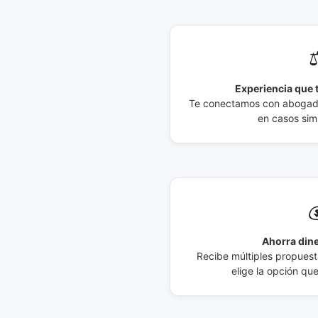
⚖
Experiencia que t
Te conectamos con abogados
en casos simi

Ahorra dine
Recibe múltiples propuesta
elige la opción qu