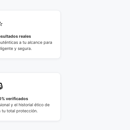
⭐
esultados reales
auténticas a tu alcance para
eligente y segura.
🔒
% verificados
ional y el historial ético de
tu total protección.