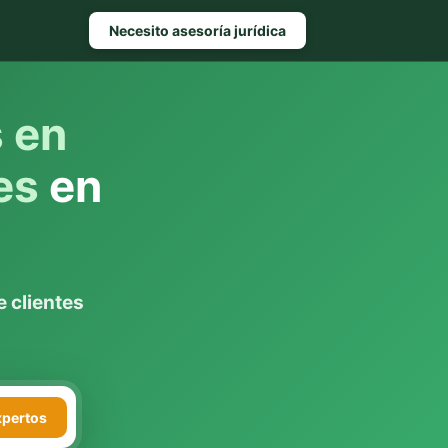
Necesito asesoría jurídica
s en
es
en
 clientes
xpertos