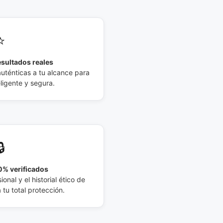
⭐
esultados reales
auténticas a tu alcance para
eligente y segura.
🔒
% verificados
ional y el historial ético de
tu total protección.