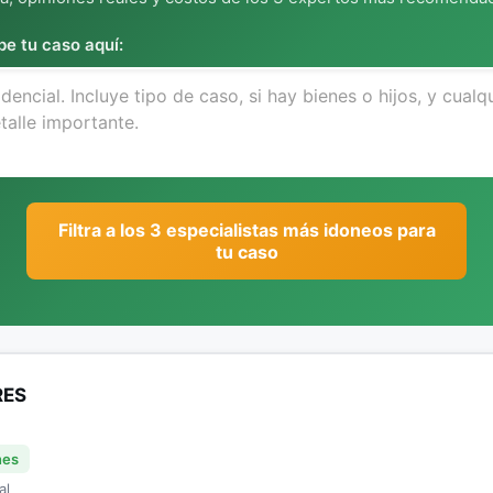
be tu caso aquí:
Filtra a los 3 especialistas más idoneos para
tu caso
RES
nes
al