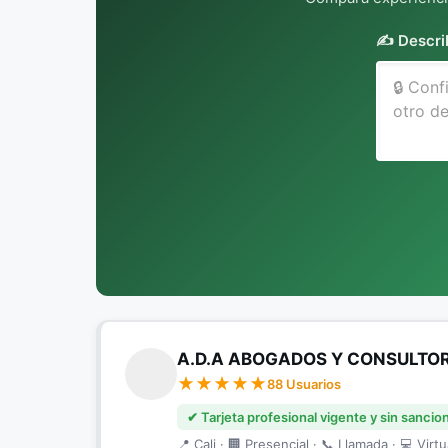
✍️ Descri
A.D.A ABOGADOS Y CONSULTO
88 Usuarios
✔ Tarjeta profesional vigente y sin sancio
📍 Cali · 🏢 Presencial · 📞 Llamada · 💻 Virtu