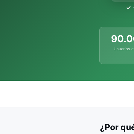
90.
Usuarios a
¿Por qué