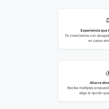
⚖
Experiencia que t
Te conectamos con abogados
en casos simi

Ahorra dine
Recibe múltiples propuesta
elige la opción qu