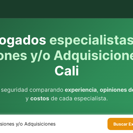
ogados
especialista
ones y/o Adquisicion
Cali
n seguridad comparando
experiencia
,
opiniones de
y
costos
de cada especialista.
Buscar
E