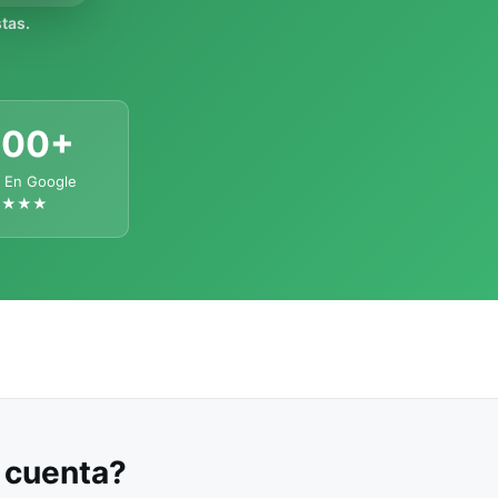
tas.
300+
 En Google
★★★★
u cuenta?