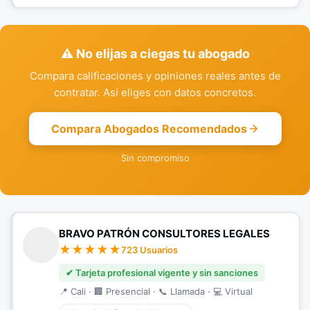
⚠️ No elijas a ciegas tu abogado
Compara calificaciones y opiniones reales antes de
contratar. Así eliges con datos concretos.
Compara Abogados Recomendados
Sin compromiso
BRAVO PATRÓN CONSULTORES LEGALES
723 Usuarios
✔ Tarjeta profesional vigente y sin sanciones
📍 Cali · 🏢 Presencial · 📞 Llamada · 💻 Virtual