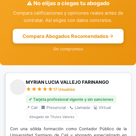
⚠️ No elijas a ciegas tu abogado
Compara calificaciones y opiniones reales antes de
contratar. Así eliges con datos concretos.
Compara Abogados Recomendados
Sin compromiso
MYRIAN LUCIA VALLEJO FARINANGO
17 Usuarios
✔ Tarjeta profesional vigente y sin sanciones
📍 Cali · 🏢 Presencial · 📞 Llamada · 💻 Virtual
Abogado de Títulos Valores
Con una sólida formación como Contador Público de la
Universidad Santiago de Cali y abogado especializado en