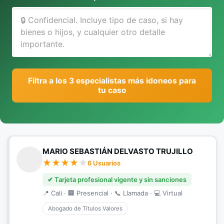
Filtra a los 3 especialistas más idoneos para
tu caso
MARIO SEBASTIÁN DELVASTO TRUJILLO
6 Usuarios
✔ Tarjeta profesional vigente y sin sanciones
📍 Cali · 🏢 Presencial · 📞 Llamada · 💻 Virtual
Abogado de Títulos Valores