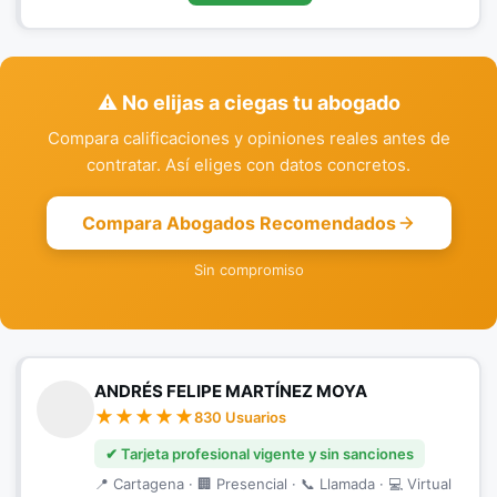
⚠️ No elijas a ciegas tu abogado
Compara calificaciones y opiniones reales antes de
contratar. Así eliges con datos concretos.
Compara Abogados Recomendados
Sin compromiso
ANDRÉS FELIPE MARTÍNEZ MOYA
830 Usuarios
✔ Tarjeta profesional vigente y sin sanciones
📍 Cartagena · 🏢 Presencial · 📞 Llamada · 💻 Virtual