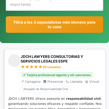
Filtra a los 3 especialistas más idoneos para
tu caso
JDCH LAWYERS CONSULTORIAS Y
SERVICIOS LEGALES ESPE
56 Usuarios
✔ Tarjeta profesional vigente y sin sanciones
📍 Cartagena · 🏢 Presencial · 📞 Llamada · 💻 Virtual
Abogado de Responsabilidad Civil
JDCH LAWYERS ofrece asesoría en
responsabilidad civil
,
garantizando soluciones eficaces y respaldo confiable. Nos
destacamos por nuestra ética, honestidad y transparencia,