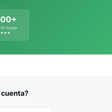
300+
 En Google
★★★★
u cuenta?