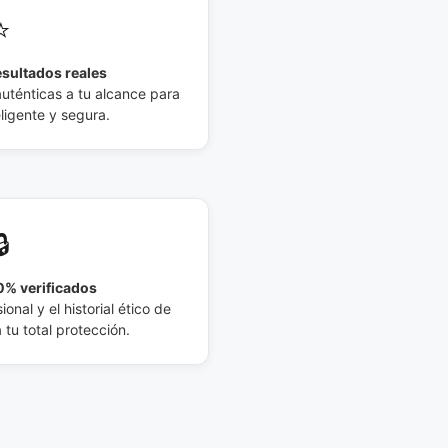
⭐
esultados reales
auténticas a tu alcance para
eligente y segura.
🔒
% verificados
ional y el historial ético de
tu total protección.