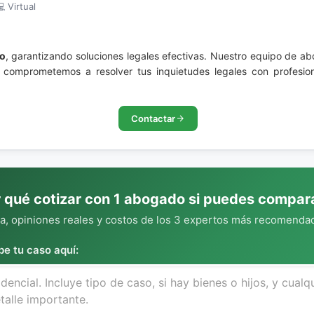
 Virtual
o
, garantizando soluciones legales efectivas. Nuestro equipo de a
os comprometemos a resolver tus inquietudes legales con profesio
Contactar
 qué cotizar con 1 abogado si puedes compar
, opiniones reales y costos de los 3 expertos más recomendad
be tu caso aquí: