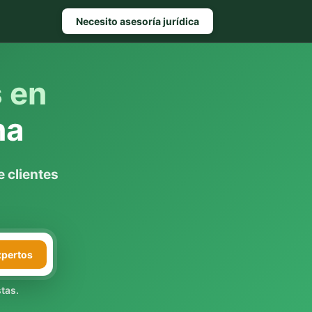
Necesito asesoría jurídica
s en
na
 clientes
xpertos
tas.