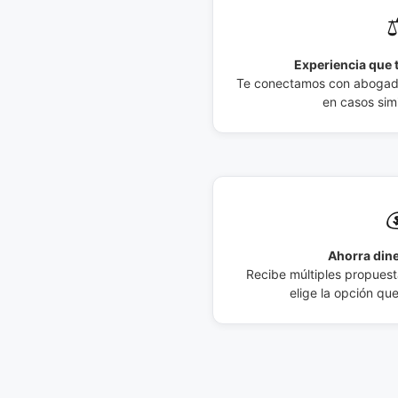
⚖
Experiencia que t
Te conectamos con abogados
en casos simi

Ahorra dine
Recibe múltiples propuesta
elige la opción qu