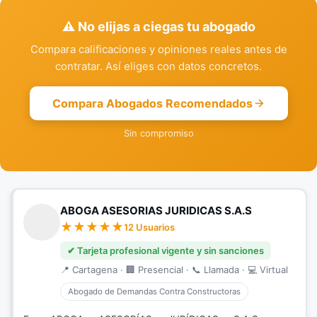
⚠️ No elijas a ciegas tu abogado
Compara calificaciones y opiniones reales antes de
contratar. Así eliges con datos concretos.
Compara Abogados Recomendados
Sin compromiso
ABOGA ASESORIAS JURIDICAS S.A.S
12 Usuarios
✔ Tarjeta profesional vigente y sin sanciones
📍 Cartagena · 🏢 Presencial · 📞 Llamada · 💻 Virtual
Abogado de Demandas Contra Constructoras