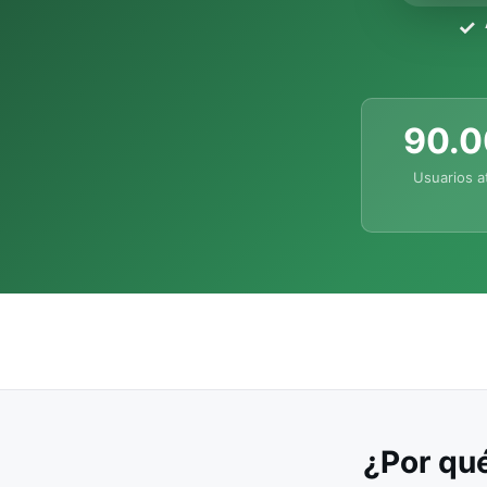
90.
Usuarios a
¿Por qué