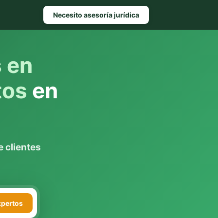
Necesito asesoría jurídica
s en
tos
en
 clientes
xpertos