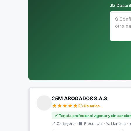
✍️ Descri
25M ABOGADOS S.A.S.
23 Usuarios
✔ Tarjeta profesional vigente y sin sancio
📍 Cartagena · 🏢 Presencial · 📞 Llamada · 