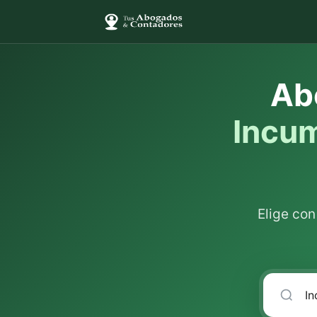
Ab
Incum
Elige co