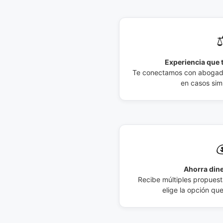
⚖
Experiencia que t
Te conectamos con abogados
en casos simi

Ahorra dine
Recibe múltiples propuesta
elige la opción qu