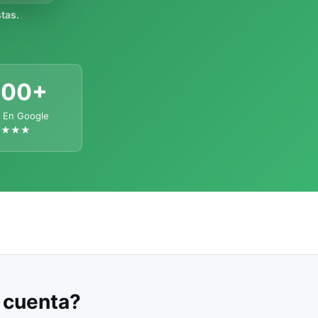
tas.
300+
 En Google
★★★★
u cuenta?