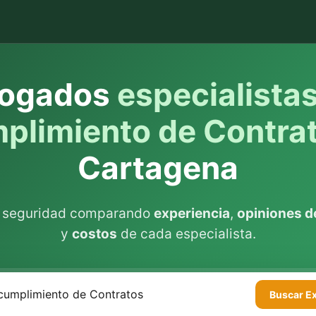
ogados
especialista
plimiento de Contra
Cartagena
n seguridad comparando
experiencia
,
opiniones de
y
costos
de cada especialista.
Buscar
E