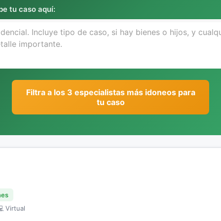
be tu caso aquí:
Filtra a los 3 especialistas más idoneos para
tu caso
nes
 Virtual