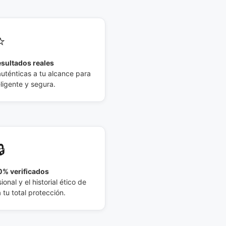
⭐
esultados reales
auténticas a tu alcance para
eligente y segura.
🔒
% verificados
ional y el historial ético de
tu total protección.