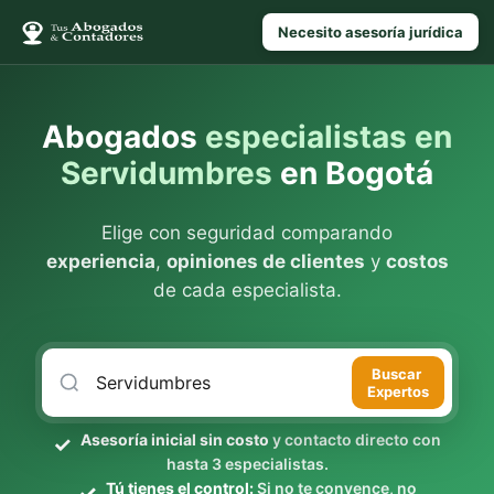
Necesito asesoría jurídica
Abogados
especialistas en
Servidumbres
en Bogotá
Elige con seguridad comparando
experiencia
,
opiniones de clientes
y
costos
de cada especialista.
Buscar
Expertos
Asesoría inicial sin costo
y contacto directo con
hasta 3 especialistas.
Tú tienes el control:
Si no te convence, no