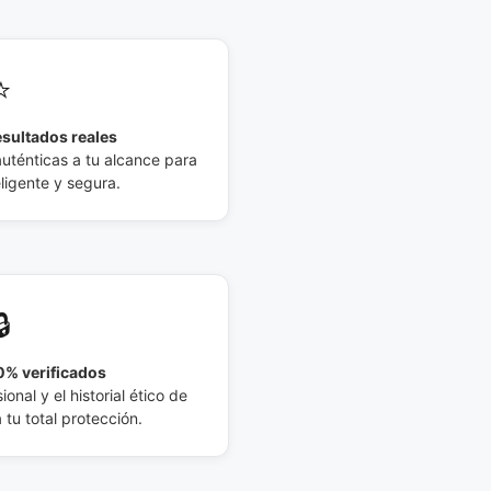
⭐
esultados reales
auténticas a tu alcance para
eligente y segura.
🔒
% verificados
ional y el historial ético de
tu total protección.