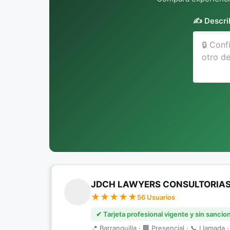
✍️ Descri
JDCH LAWYERS CONSULTORIAS 
56 Usuarios
✔ Tarjeta profesional vigente y sin sancio
📍 Barranquilla · 🏢 Presencial · 📞 Llamada ·