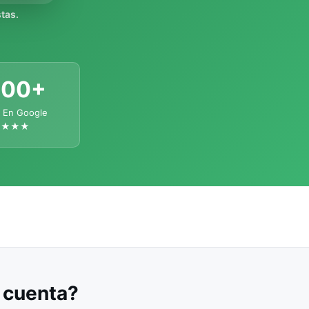
tas.
300+
 En Google
★★★★
u cuenta?