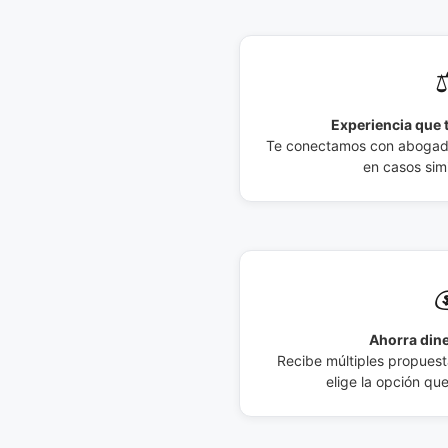
⚖
Experiencia que t
Te conectamos con abogados
en casos simi

Ahorra dine
Recibe múltiples propuesta
elige la opción qu