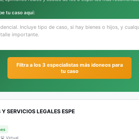
be tu caso aquí:
Filtra a los 3 especialistas más idoneos para
tu caso
Y SERVICIOS LEGALES ESPE
nes
 💻 Virtual