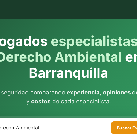
ogados
especialista
Derecho Ambiental
e
Barranquilla
n seguridad comparando
experiencia
,
opiniones de
y
costos
de cada especialista.
Buscar
E