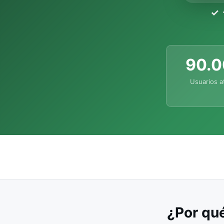
90.
Usuarios a
¿Por qué