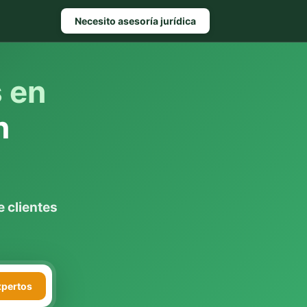
Necesito asesoría jurídica
s en
n
 clientes
xpertos