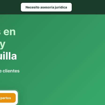
Necesito asesoría jurídica
s en
 y
illa
 clientes
xpertos