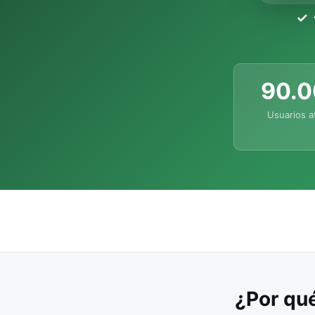
90.
Usuarios a
¿Por qué