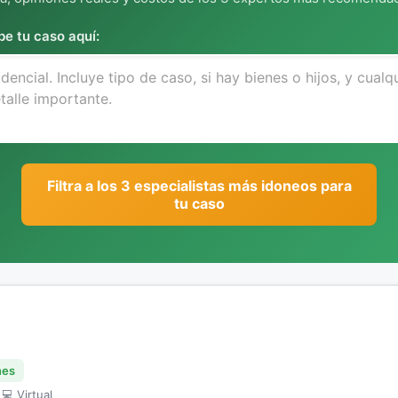
be tu caso aquí:
Filtra a los 3 especialistas más idoneos para
tu caso
nes
 💻 Virtual