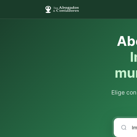
Ab
I
mun
Elige co