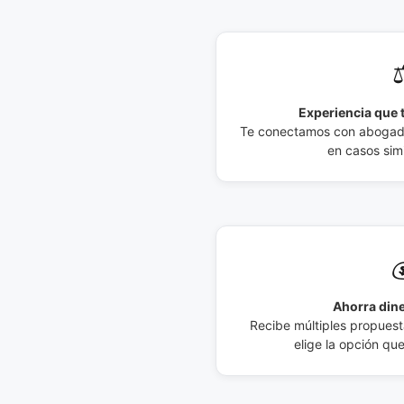
⚖
Experiencia que t
Te conectamos con abogados
en casos simi

Ahorra dine
Recibe múltiples propuesta
elige la opción qu