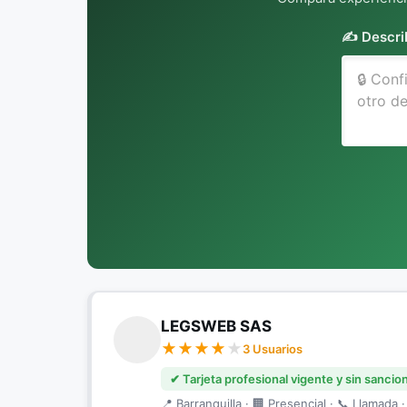
✍️ Descri
LEGSWEB SAS
3 Usuarios
✔ Tarjeta profesional vigente y sin sancio
📍 Barranquilla · 🏢 Presencial · 📞 Llamada ·