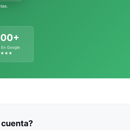
tas.
300+
 En Google
★★★★
u cuenta?