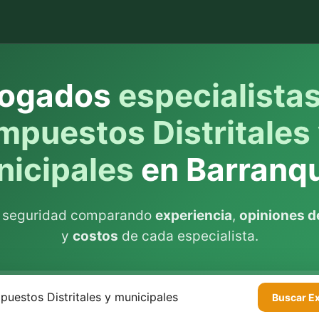
ogados
especialista
mpuestos Distritales
icipales
en Barranqu
n seguridad comparando
experiencia
,
opiniones de
y
costos
de cada especialista.
Buscar
E