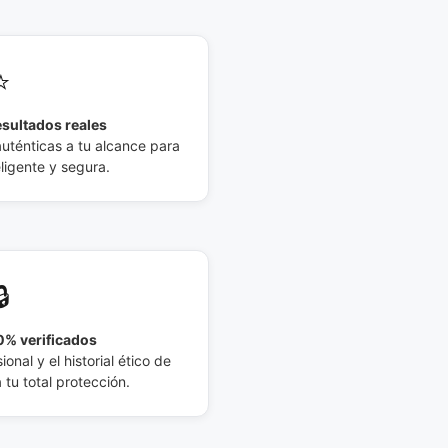
⭐
esultados reales
auténticas a tu alcance para
eligente y segura.
🔒
% verificados
ional y el historial ético de
tu total protección.