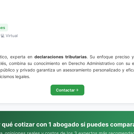
nes
 💻 Virtual
tico, experta en
declaraciones tributarias
. Su enfoque preciso y
nglés, combina su conocimiento en Derecho Administrativo con su es
tor público y privado garantiza un asesoramiento personalizado y 
icismos legales.
Contactar
 qué cotizar con 1 abogado si puedes compar
, opiniones reales y costos de los 3 expertos más recomendad