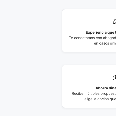
⚖
Experiencia que t
Te conectamos con abogados
en casos simi

Ahorra dine
Recibe múltiples propuesta
elige la opción qu