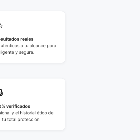
⭐
esultados reales
auténticas a tu alcance para
eligente y segura.
🔒
% verificados
ional y el historial ético de
tu total protección.