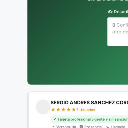
✍️ Descri
SERGIO ANDRES SANCHEZ CO
7 Usuarios
✔ Tarjeta profesional vigente y sin sancio
📍 Barranquilla · 🏢 Presencial · 📞 Llamada ·