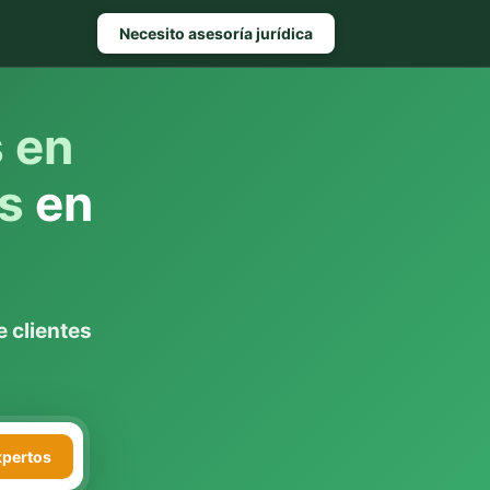
Necesito asesoría jurídica
s en
s
en
 clientes
xpertos