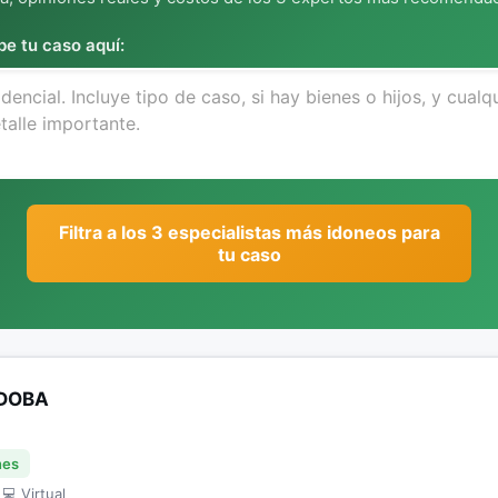
be tu caso aquí:
Filtra a los 3 especialistas más idoneos para
tu caso
RDOBA
nes
 💻 Virtual