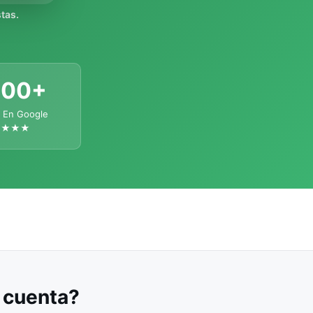
tas.
300+
 En Google
★★★★
u cuenta?