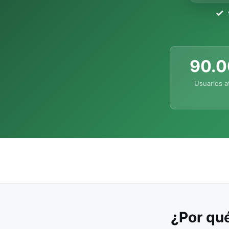
90.
Usuarios a
¿Por qué