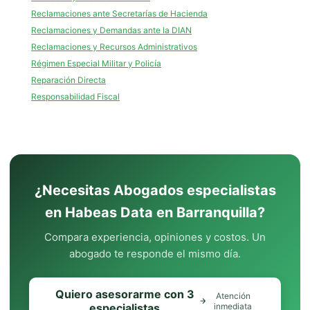
Reclamaciones ante Secretarías de Hacienda
Reclamaciones y Demandas ante la DIAN
Reclamaciones y Recursos Administrativos
Régimen Especial Militar y Policía
Reparación Directa
Responsabilidad Fiscal
¿Necesitas Abogados especialistas
en Habeas Data en Barranquilla?
Compara experiencia, opiniones y costos. Un
abogado te responde el mismo día.
Quiero asesorarme con 3
Atención
especialistas
inmediata