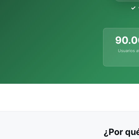
90.
Usuarios a
¿Por qué