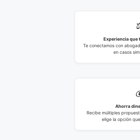
⚖
Experiencia que t
Te conectamos con abogados
en casos simi

Ahorra dine
Recibe múltiples propuesta
elige la opción qu