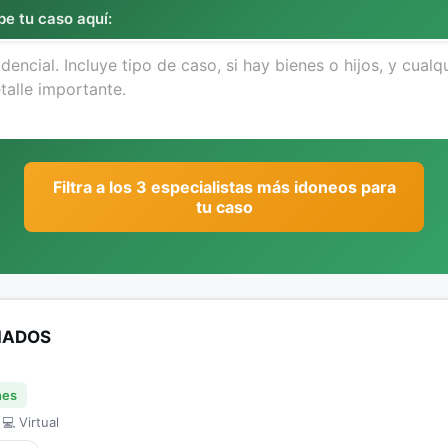
be tu caso aquí:
Filtra a los 3 especialistas más idoneos para
tu caso
IADOS
nes
 💻 Virtual