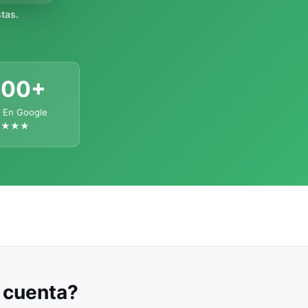
tas.
300+
 En Google
★★★★
u cuenta?