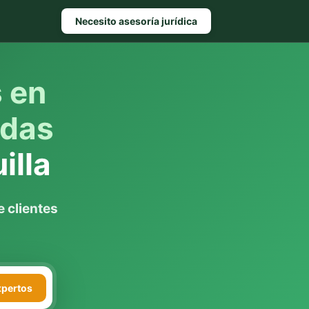
Necesito asesoría jurídica
s en
ndas
illa
 clientes
xpertos