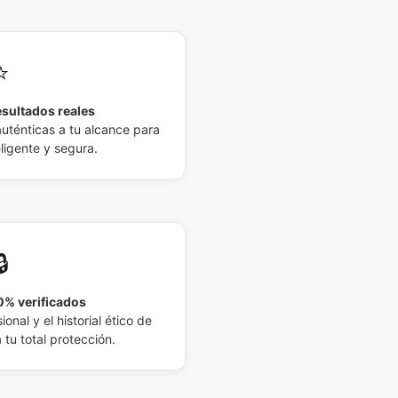
⭐
esultados reales
auténticas a tu alcance para
eligente y segura.
🔒
% verificados
ional y el historial ético de
tu total protección.