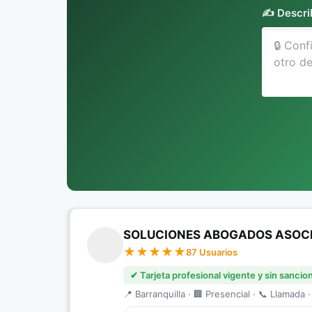
✍️ Descri
SOLUCIONES ABOGADOS ASOC
87 Usuarios
✔ Tarjeta profesional vigente y sin sancio
📍 Barranquilla · 🏢 Presencial · 📞 Llamada ·