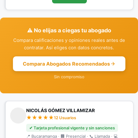
⚠️ No elijas a ciegas tu abogado
Compara calificaciones y opiniones reales antes de
contratar. Así eliges con datos concretos.
Compara Abogados Recomendados
Sin compromiso
NICOLÁS GÓMEZ VILLAMIZAR
12 Usuarios
✔ Tarjeta profesional vigente y sin sanciones
📍 Bucaramanga · 🏢 Presencial · 📞 Llamada · 💻