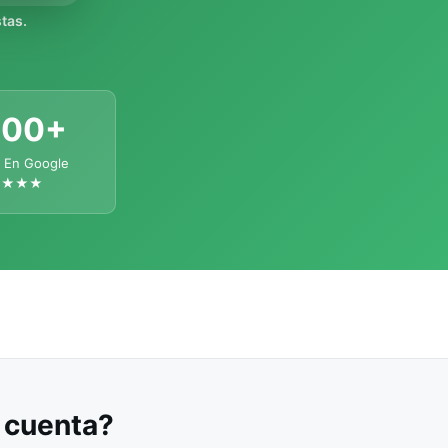
tas.
300+
 En Google
★★★★
u cuenta?