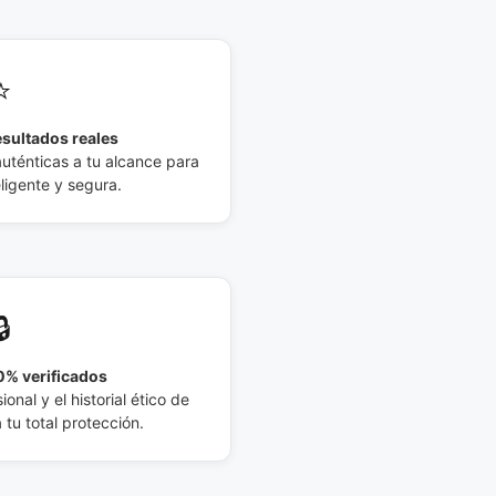
⭐
esultados reales
auténticas a tu alcance para
eligente y segura.
🔒
% verificados
ional y el historial ético de
tu total protección.