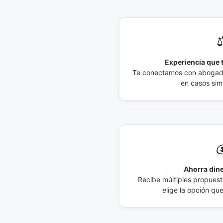
⚖
Experiencia que t
Te conectamos con abogados
en casos simi

Ahorra dine
Recibe múltiples propuesta
elige la opción qu