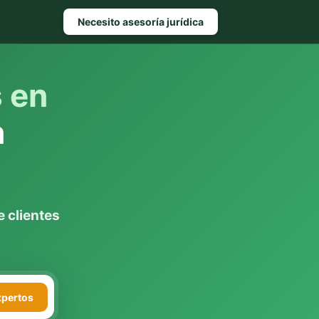
Necesito asesoría jurídica
s en
n
 clientes
xpertos