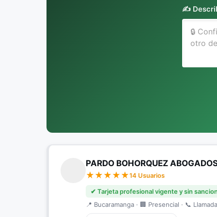
✍️ Descri
PARDO BOHORQUEZ ABOGADO
14 Usuarios
✔ Tarjeta profesional vigente y sin sancio
📍 Bucaramanga · 🏢 Presencial · 📞 Llamada 