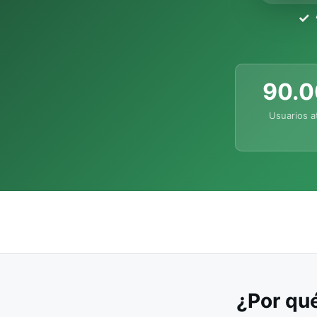
90.
Usuarios a
¿Por qué