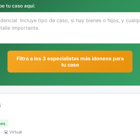
be tu caso aquí:
Filtra a los 3 especialistas más idoneos para
tu caso
S
nes
· 💻 Virtual