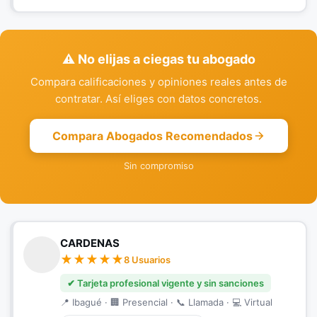
⚠️ No elijas a ciegas tu abogado
Compara calificaciones y opiniones reales antes de
contratar. Así eliges con datos concretos.
Compara Abogados Recomendados
Sin compromiso
CARDENAS
8 Usuarios
✔ Tarjeta profesional vigente y sin sanciones
📍 Ibagué · 🏢 Presencial · 📞 Llamada · 💻 Virtual