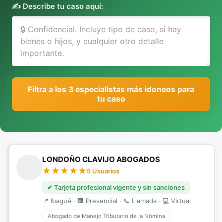
✍️ Describe tu caso aquí:
Filtra a los 3 especialistas más idoneos para
tu caso
LONDOÑO CLAVIJO ABOGADOS
5 Usuarios
✔ Tarjeta profesional vigente y sin sanciones
📍 Ibagué · 🏢 Presencial · 📞 Llamada · 💻 Virtual
Abogado de Manejo Tributario de la Nómina