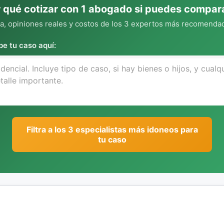
 qué cotizar con 1 abogado si puedes compar
, opiniones reales y costos de los 3 expertos más recomendad
be tu caso aquí:
Filtra a los 3 especialistas más idoneos para
tu caso