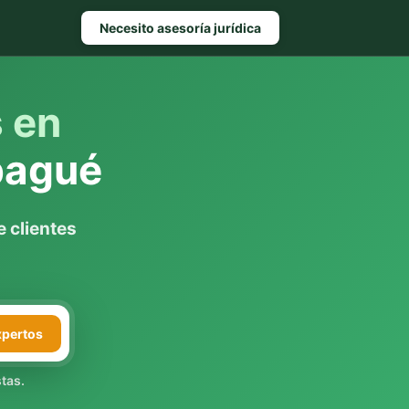
Necesito asesoría jurídica
s en
bagué
 clientes
xpertos
tas.