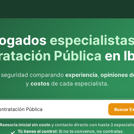
ogados
especialista
ratación Pública
en I
n seguridad comparando
experiencia
,
opiniones de
y
costos
de cada especialista.
Buscar
E
Asesoría inicial sin costo
y contacto directo con hasta 3 especialis
Tú tienes el control:
Si no te convence, no contratas.