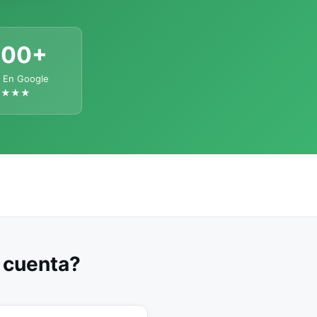
300+
 En Google
★★★★
u cuenta?