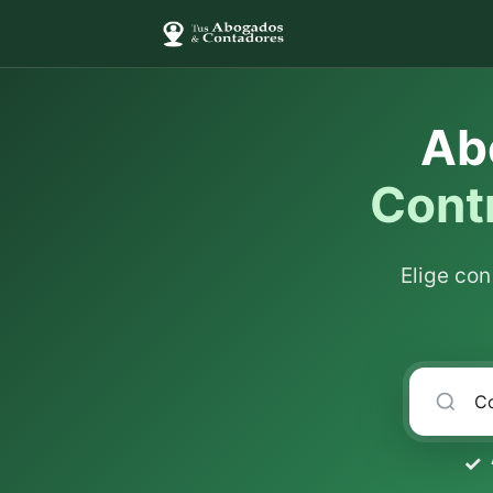
Ab
Cont
Elige co