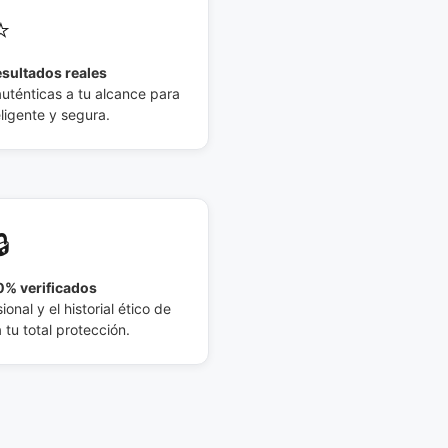
⭐
esultados reales
auténticas a tu alcance para
eligente y segura.
🔒
% verificados
ional y el historial ético de
tu total protección.