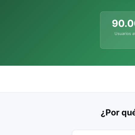
90.
Usuarios a
¿Por qué