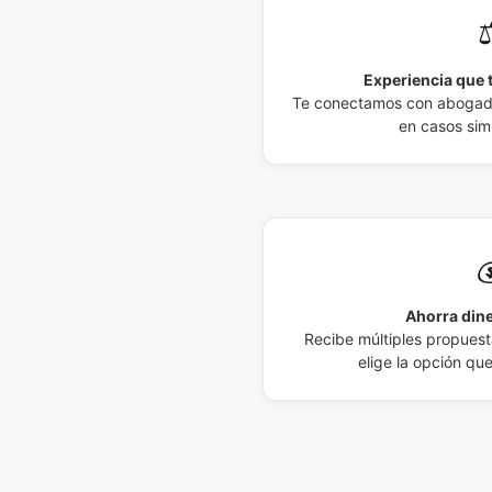
⚖
Experiencia que t
Te conectamos con abogados
en casos simi

Ahorra dine
Recibe múltiples propuesta
elige la opción qu