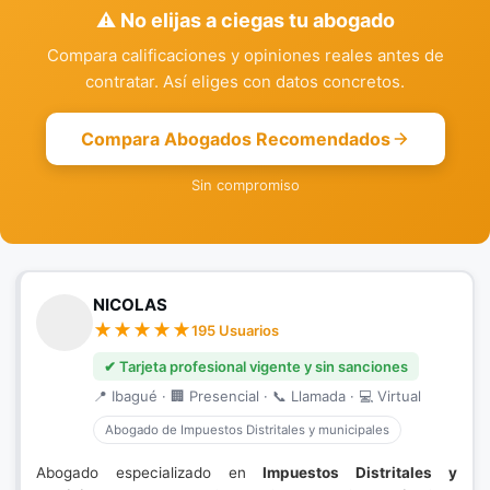
⚠️ No elijas a ciegas tu abogado
Compara calificaciones y opiniones reales antes de
contratar. Así eliges con datos concretos.
Compara Abogados Recomendados
Sin compromiso
NICOLAS
195 Usuarios
✔ Tarjeta profesional vigente y sin sanciones
📍 Ibagué · 🏢 Presencial · 📞 Llamada · 💻 Virtual
Abogado de Impuestos Distritales y municipales
Abogado especializado en
Impuestos Distritales y