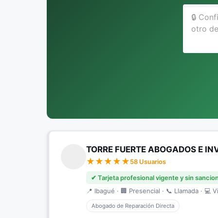
TORRE FUERTE ABOGADOS E IN
58 Usuarios
✔ Tarjeta profesional vigente y sin sancio
📍 Ibagué · 🏢 Presencial · 📞 Llamada · 💻 Vi
Abogado de Reparación Directa