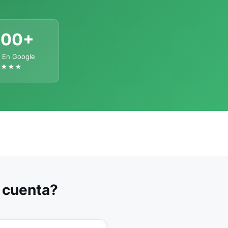
300+
 En Google
★★★★
u cuenta?