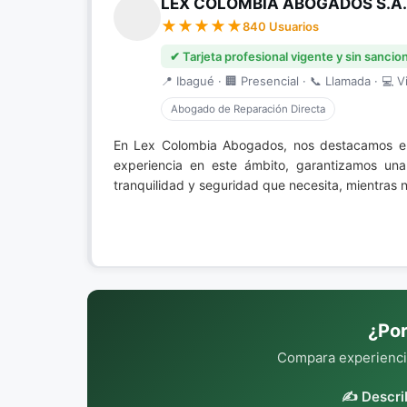
LEX COLOMBIA ABOGADOS S.A.
840 Usuarios
✔ Tarjeta profesional vigente y sin sancio
📍 Ibagué · 🏢 Presencial · 📞 Llamada · 💻 Vi
Abogado de Reparación Directa
En Lex Colombia Abogados, nos destacamos 
experiencia en este ámbito, garantizamos una
tranquilidad y seguridad que necesita, mientras
¿Por
Compara experiencia
✍️ Descri