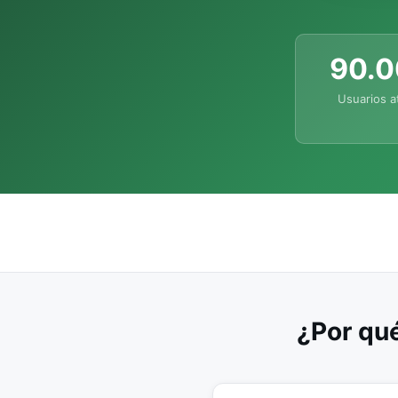
90.
Usuarios a
¿Por qué