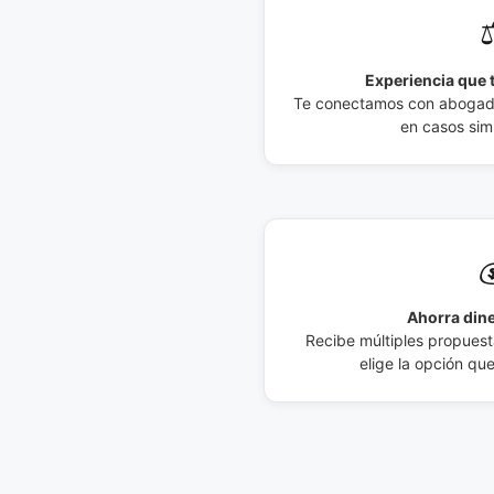
⚖
Experiencia que t
Te conectamos con abogados
en casos simi

Ahorra dine
Recibe múltiples propuesta
elige la opción qu