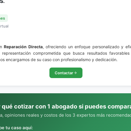
S.
nes
rtual
en
Reparación Directa
, ofreciendo un enfoque personalizado y ef
 representación comprometida que busca resultados favorables 
 nos encargamos de su caso con profesionalismo y dedicación.
Contactar
 qué cotizar con 1 abogado si puedes compar
, opiniones reales y costos de los 3 expertos más recomendad
be tu caso aquí: