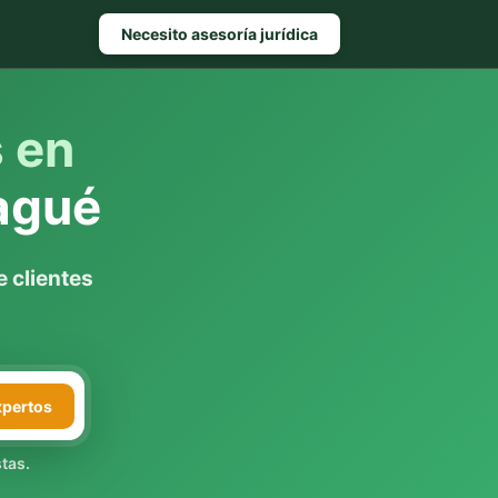
Necesito asesoría jurídica
s en
agué
 clientes
xpertos
tas.