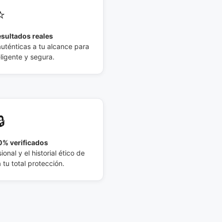
⭐
esultados reales
auténticas a tu alcance para
eligente y segura.
🔒
% verificados
ional y el historial ético de
tu total protección.