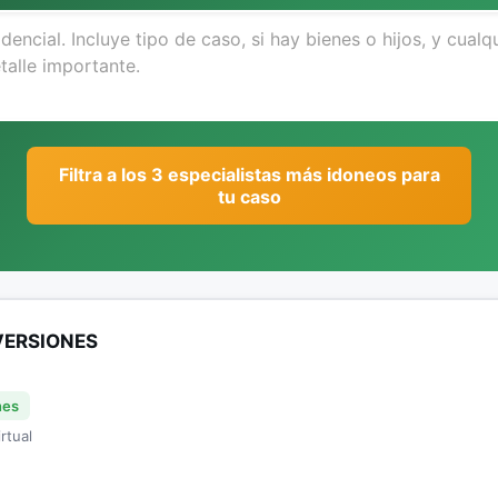
Filtra a los 3 especialistas más idoneos para
tu caso
VERSIONES
nes
rtual