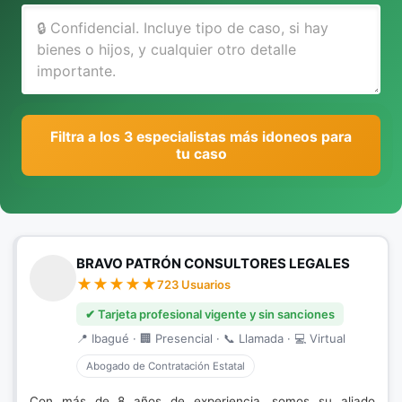
Filtra a los 3 especialistas más idoneos para
tu caso
BRAVO PATRÓN CONSULTORES LEGALES
723 Usuarios
✔ Tarjeta profesional vigente y sin sanciones
📍 Ibagué · 🏢 Presencial · 📞 Llamada · 💻 Virtual
Abogado de Contratación Estatal
Con más de 8 años de experiencia, somos su aliado