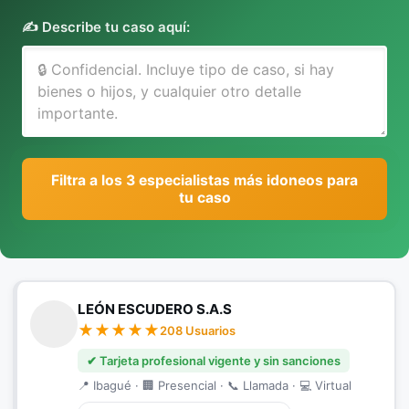
✍️ Describe tu caso aquí:
Filtra a los 3 especialistas más idoneos para
tu caso
LEÓN ESCUDERO S.A.S
208 Usuarios
✔ Tarjeta profesional vigente y sin sanciones
📍 Ibagué · 🏢 Presencial · 📞 Llamada · 💻 Virtual