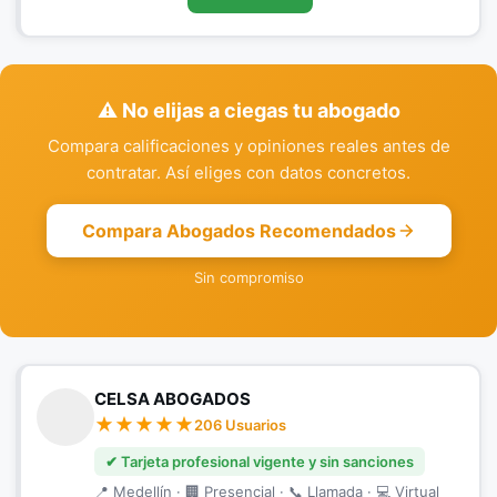
⚠️ No elijas a ciegas tu abogado
Compara calificaciones y opiniones reales antes de
contratar. Así eliges con datos concretos.
Compara Abogados Recomendados
Sin compromiso
CELSA ABOGADOS
206 Usuarios
✔ Tarjeta profesional vigente y sin sanciones
📍 Medellín · 🏢 Presencial · 📞 Llamada · 💻 Virtual