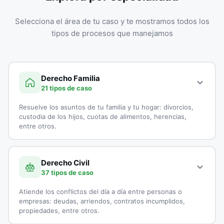
Selecciona el área de tu caso y te mostramos todos los
tipos de procesos que manejamos
Derecho Familia
21 tipos de caso
Resuelve los asuntos de tu familia y tu hogar: divorcios,
custodia de los hijos, cuotas de alimentos, herencias,
entre otros.
A continuación, todos los tipos de casos que atienden los
especialistas en Derecho Familia:
Derecho Civil
37 tipos de caso
Adopciones
Atiende los conflictos del día a día entre personas o
Capitulaciones
empresas: deudas, arriendos, contratos incumplidos,
propiedades, entre otros.
Custodia de Menores