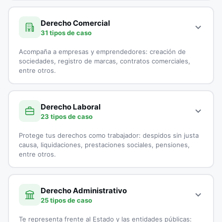
A continuación, todos los tipos de casos que atienden los
Demanda por Alimentos
especialistas en Derecho Civil:
Derecho Comercial
31 tipos de caso
Derecho Canónico
Accidentes de Tránsito
Acompaña a empresas y emprendedores: creación de
Disolución Unión Marital de Hecho
Casación
sociedades, registro de marcas, contratos comerciales,
entre otros.
Divorcios
Cobranzas
A continuación, todos los tipos de casos que atienden los
Embargo por Alimentos
Cobro de Cartera
especialistas en Derecho Comercial:
Derecho Laboral
23 tipos de caso
Exequatur
Cobro Ejecutivo
Aduanas
Protege tus derechos como trabajador: despidos sin justa
Impugnación de Paternidad
Cobro Jurídico
Asesoría Jurídica a Startups
causa, liquidaciones, prestaciones sociales, pensiones,
entre otros.
Interdicción
Conciliación y Arbitraje
Asesoría Legal para Empresas
A continuación, todos los tipos de casos que atienden los
Liquidación de sociedad Conyugal
Conflictos entre Arrendador y Arrendatarios
Asesoría Legal para Pymes
especialistas en Derecho Laboral:
Derecho Administrativo
25 tipos de caso
Medida de Protección
Contratos de Compraventa
Asesorías en Juntas Directivas
Accidentes Laborales
Te representa frente al Estado y las entidades públicas: