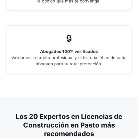
la opción que más te convenga.
Responsabilidad Civil
Sociedades Comerciales
Extinción de dominio
Reclamaciones ante Secretarías de Hacienda
Responsabilidad y Negligencia Médica
Títulos Valores
Extorsión
Reclamaciones y Demandas ante la DIAN
🔒
Restitución de Inmueble
Trámites de Registro Mercantil
Falsedad en Documentos
Reclamaciones y Recursos Administrativos
Servidumbres
Transformación de Empresas
Feminicidio
Régimen Especial Militar y Policía
Abogados 100% verificados
Validamos la tarjeta profesional y el historial ético de cada
Tramites Notariales
Homicidio
Reparación Directa
abogado para tu total protección.
Usufructo
Hurto
Responsabilidad Fiscal
Injuria y/o Calumnia
Investigación Judicial
Lesiones Personales
Los 20 Expertos en Licencias de
Construcción en Pasto más
Ley de Víctimas
recomendados