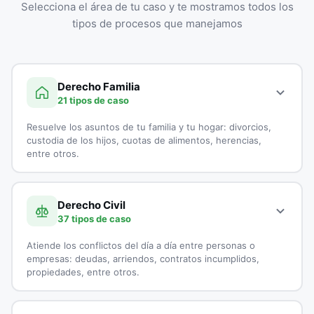
Selecciona el área de tu caso y te mostramos todos los
tipos de procesos que manejamos
Derecho Familia
21 tipos de caso
Resuelve los asuntos de tu familia y tu hogar: divorcios,
custodia de los hijos, cuotas de alimentos, herencias,
entre otros.
A continuación, todos los tipos de casos que atienden los
especialistas en Derecho Familia:
Derecho Civil
37 tipos de caso
Adopciones
Atiende los conflictos del día a día entre personas o
Capitulaciones
empresas: deudas, arriendos, contratos incumplidos,
propiedades, entre otros.
Custodia de Menores
A continuación, todos los tipos de casos que atienden los