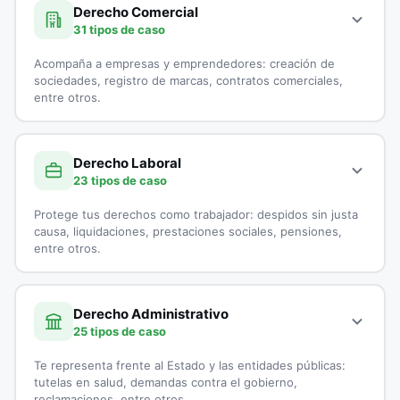
Demanda por Alimentos
especialistas en Derecho Civil:
Derecho Comercial
31 tipos de caso
Derecho Canónico
Accidentes de Tránsito
Acompaña a empresas y emprendedores: creación de
Disolución Unión Marital de Hecho
Casación
sociedades, registro de marcas, contratos comerciales,
entre otros.
Divorcios
Cobranzas
A continuación, todos los tipos de casos que atienden los
Embargo por Alimentos
Cobro de Cartera
especialistas en Derecho Comercial:
Derecho Laboral
23 tipos de caso
Exequatur
Cobro Ejecutivo
Aduanas
Protege tus derechos como trabajador: despidos sin justa
Impugnación de Paternidad
Cobro Jurídico
Asesoría Jurídica a Startups
causa, liquidaciones, prestaciones sociales, pensiones,
entre otros.
Interdicción
Conciliación y Arbitraje
Asesoría Legal para Empresas
A continuación, todos los tipos de casos que atienden los
Liquidación de sociedad Conyugal
Conflictos entre Arrendador y Arrendatarios
Asesoría Legal para Pymes
especialistas en Derecho Laboral:
Derecho Administrativo
25 tipos de caso
Medida de Protección
Contratos de Compraventa
Asesorías en Juntas Directivas
Accidentes Laborales
Te representa frente al Estado y las entidades públicas:
Patria Potestad
Controversias Contractuales
Comercio Electrónico
Acoso Laboral
tutelas en salud, demandas contra el gobierno,
reclamaciones, entre otros.